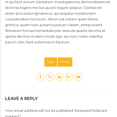
iis qui facit eorum claritatem. Investigationes demonstraverunt
lectores legere me lius quod ii legunt saepius. Claritas est
etiam processus dynamicus, qui sequitur mutationem
consuetudium lectorum. Mirum est notare quam littera
gothica, quam nunc putamus parum claram, anteposuerit
litterarum formas humanitatis per seacula quarta decima et
quinta decima. Eodem modo typi, qui nunc nobis videntur
parum clari, fiant sollemnes in futurum.
GRID
IMAGE
LEAVE A REPLY
Your email address will not be published. Required fields are
marked *