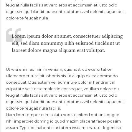
feugiat nulla facilisis at vero eros et accumsan et iusto odio
dignissim qui blandit praesent luptatum zzril delenit augue duis
dolore te feugait nulla
Lorem ipsum dolor sit amet, consectetuer adipiscing
elit, sed diam nonummy nibh euismod tincidunt ut
laoreet dolore magna aliquam erat volutpat.
Ut wisi enim ad minim veniam, quis nostrud exerci tation
ullamcorper suscipit lobortis nisl ut aliquip ex ea commodo
consequat. Duis autem vel eum iriure dolor in hendrerit in
vulputate velit esse molestie consequat, vel illum dolore eu
feugiat nulla facilisis at vero eros et accumsan et iusto odio
dignissim qui blandit praesent luptatum zzril delenit augue duis
dolore te feugait nulla facilisi.
Nam liber tempor cum soluta nobis eleifend option congue
nihil imperdiet doming id quod mazim placerat facer possim
assum. Typi non habent claritatem insitam; est usus legentis in