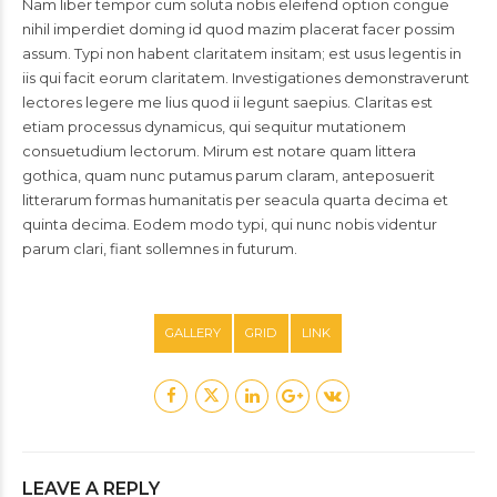
Nam liber tempor cum soluta nobis eleifend option congue
nihil imperdiet doming id quod mazim placerat facer possim
assum. Typi non habent claritatem insitam; est usus legentis in
iis qui facit eorum claritatem. Investigationes demonstraverunt
lectores legere me lius quod ii legunt saepius. Claritas est
etiam processus dynamicus, qui sequitur mutationem
consuetudium lectorum. Mirum est notare quam littera
gothica, quam nunc putamus parum claram, anteposuerit
litterarum formas humanitatis per seacula quarta decima et
quinta decima. Eodem modo typi, qui nunc nobis videntur
parum clari, fiant sollemnes in futurum.
GALLERY
GRID
LINK
LEAVE A REPLY